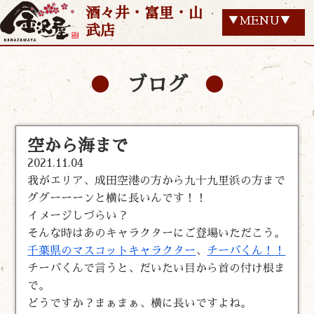
酒々井・富里・山
▼MENU▼
武店
ブログ
空から海まで
2021.11.04
我がエリア、成田空港の方から九十九里浜の方まで
ググーーーンと横に長いんです！！
イメージしづらい？
そんな時はあのキャラクターにご登場いただこう。
千葉県のマスコットキャラクター
、
チーバくん！
！
チーバくんで言うと、だいたい目から首の付け根ま
で。
どうですか？まぁまぁ、横に長いですよね。