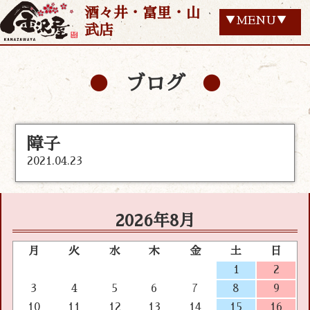
酒々井・富里・山
▼MENU▼
武店
ブログ
障子
2021.04.23
2026年8月
月
火
水
木
金
土
日
1
2
3
4
5
6
7
8
9
10
11
12
13
14
15
16