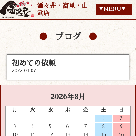
酒々井・富里・山
▼MENU▼
武店
ブログ
初めての依頼
2022.01.07
2026年8月
月
火
水
木
金
土
日
1
2
3
4
5
6
7
8
9
10
11
12
13
14
15
16