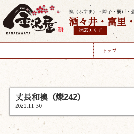
襖（ふすま）・障子・網戸・
酒々井・富里
対応エリア
トップ
丈長和襖（燦242）
2021.11.30