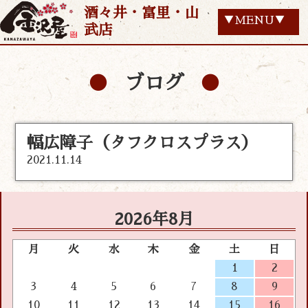
酒々井・富里・山
▼MENU▼
武店
ブログ
幅広障子（タフクロスプラス）
2021.11.14
2026年8月
月
火
水
木
金
土
日
1
2
3
4
5
6
7
8
9
10
11
12
13
14
15
16